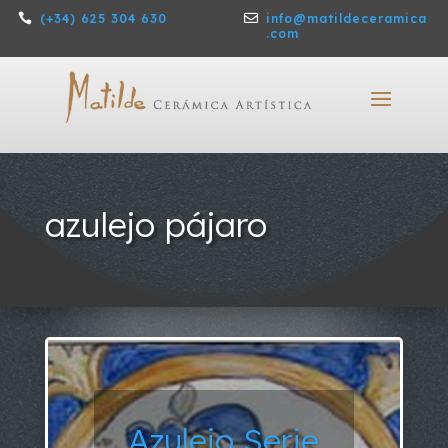

(+34) 625 304 630

info@matildeceramica
.com
azulejo pájaro
Azulejo Serie