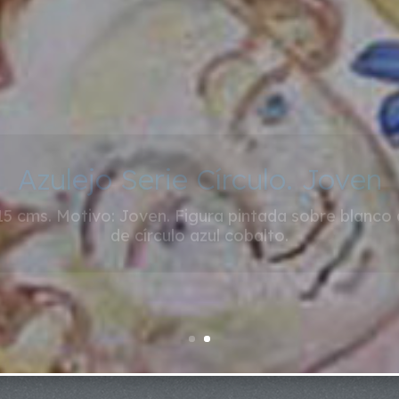
Azulejo Serie Círculo. Joven
15 cms. Motivo: Joven. Figura pintada sobre blanco
de círculo azul cobalto.