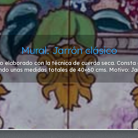
Mural. Jarrón clásico
 elaborado con la técnica de cuerda seca. Consta 
ndo unas medidas totales de 40×60 cms. Motivo: Jar