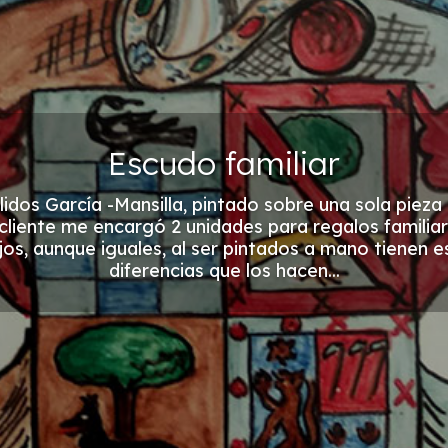
Escudo familiar
idos García -Mansilla, pintado sobre una sola piez
 cliente me encargó 2 unidades para regalos familiar
ejos, aunque iguales, al ser pintados a mano tienen 
diferencias que los hacen...