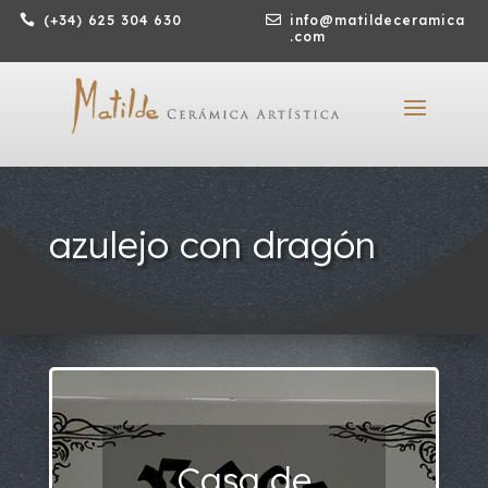

(+34) 625 304 630

info@matildeceramica
.com
azulejo con dragón
Casa de