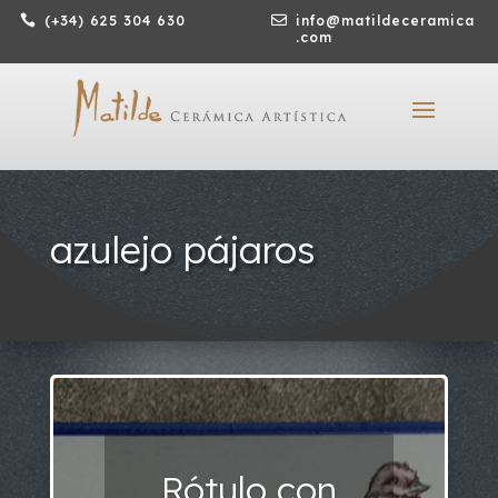

(+34) 625 304 630

info@matildeceramica
.com
azulejo pájaros
Rótulo con