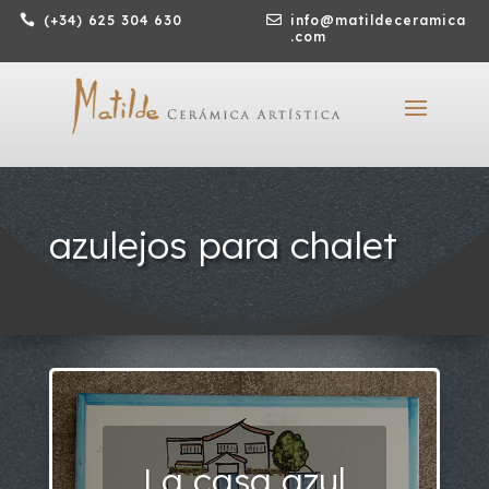

(+34) 625 304 630

info@matildeceramica
.com
azulejos para chalet
La casa azul