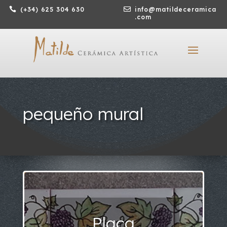

(+34) 625 304 630

info@matildeceramica
.com
pequeño mural
Placa