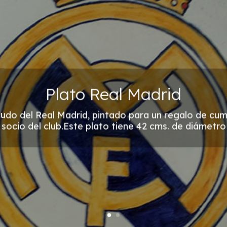
Plato Real Madrid
cudo del Real Madrid, pintado para un regalo de cu
socio del club.Este plato tiene 42 cms. de diámetro