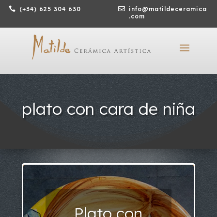

(+34) 625 304 630

info@matildeceramica
.com
plato con cara de niña
Plato con