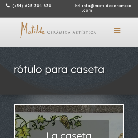

(+34) 625 304 630

info@matildeceramica
.com
rótulo para caseta
La caseta