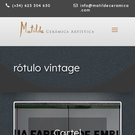

(+34) 625 304 630

info@matildeceramica
.com
rótulo vintage
Cartel