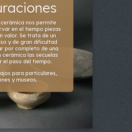
Medieval
ica que abarca el arte
nte extensa, comenzando
egando hasta el siglo XV.
eríodo correspondiente a
 Media, los artistas
el anonimato, situación
ta el siglo XV, en el que
onsiderados cultivadores
s, aumentando con ello su
ración social.