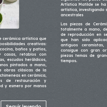
Artística Matilde se h
artística, investigando 
ancestrales
Las piezas de Cerámic
totalmente a mano, de
de reproducción en ser
 cerámica artística que
que han sido aplica
sibilidades creativas:
antiguos ceramistas,
cocina, baños y patios,
consigue con gran ori
y casas, retablos con
piezas temas de gran
as, escudos heráldicos,
tiempos.
sanos pintados a mano,
e obras clásicas de la
 chimeneas en cerámica,
jos de restauración y
idad y esmero por manos
Seguir leyendo