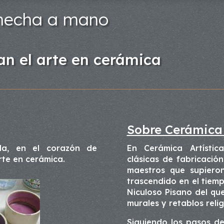
 hecha a mano
jan el arte en cerámica
Sobre Cerámica 
lla, en el corazón de
En Cerámica Artístic
te en cerámica.
clásicas de fabricació
maestros que supiero
trascendido en el tiemp
Niculoso Pisano del qu
murales y retablos relig
Siguiendo los pasos de