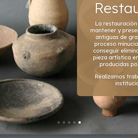
Arte 
La etapa histór
medieval es basta
en el siglo V y ll
Durante todo el p
la Alta Edad
permanecieron en 
que se extendió has
comienzan a ser c
de las bellas arte
conside