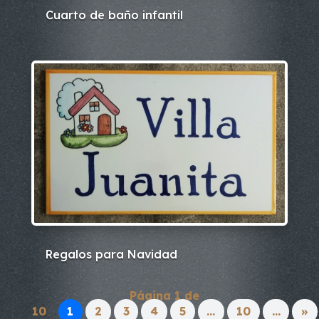
Cuarto de baño infantil
Regalos para Navidad
Página 1 de
10
1
2
3
4
5
...
10
...
»