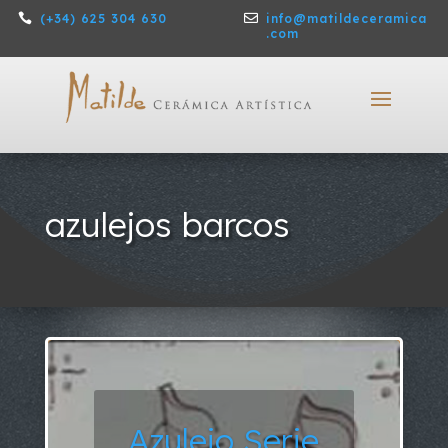

(+34) 625 304 630

info@matildeceramica
.com
azulejos barcos
Azulejo Serie