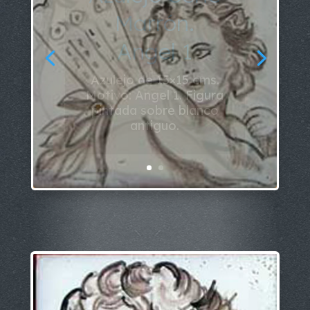
Azulejo Serie
Marrón.
Angel 2
Azulejo de 15×15 cms.
Motivo: Angel 2. Figura
pintada sobre blanco
antiguo.