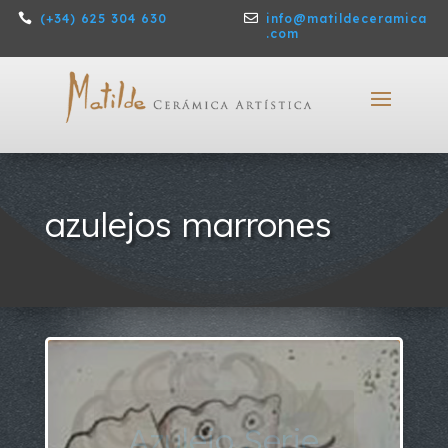

(+34) 625 304 630

info@matildeceramica
.com
azulejos marrones