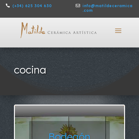

(+34) 625 304 630

info@matildeceramica
.com
cocina
Bodegón