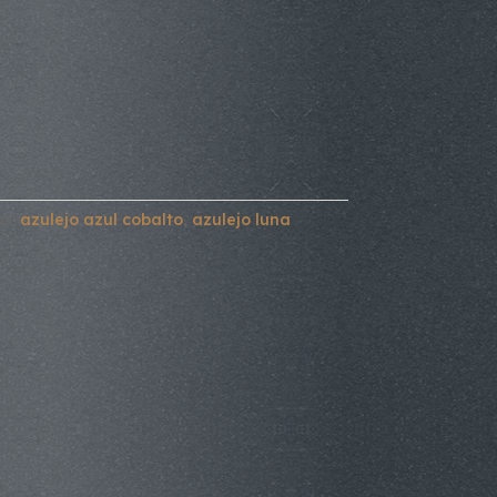
as:
azulejo azul cobalto
,
azulejo luna