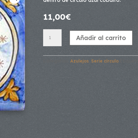
dentro de círculo azul cobalto.
11,00
€
Azulejo
Añadir al carrito
Serie
Círculo.
Luna
cantidad
Categorías:
Azulejos
,
Serie círculo
Etiquet