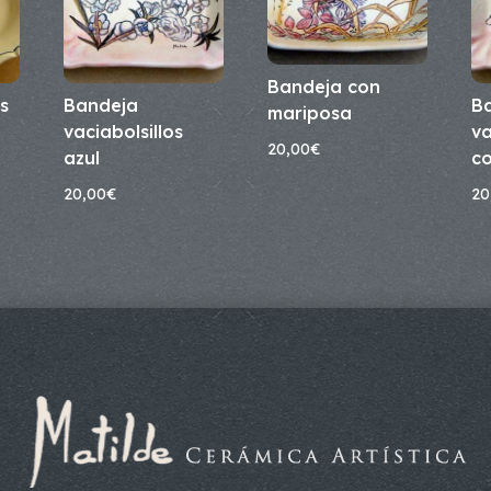
Bandeja con
s
Bandeja
B
mariposa
vaciabolsillos
va
20,00
€
azul
co
20,00
€
20