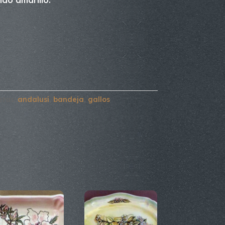
ido amarillo.
etas:
andalusí
,
bandeja
,
gallos