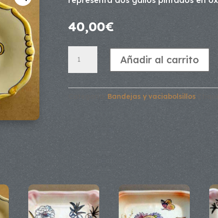
representa dos gallos pintados en óx
40,00
€
Bandeja
Añadir al carrito
gallos
cantidad
Categoría:
Bandejas y vaciabolsillos
Etiqu