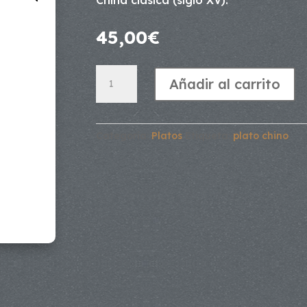
China clásica (siglo XV).
45,00
€
Plato
Añadir al carrito
motivos
chinos,
color
verde
Categoría:
Platos
Etiqueta:
plato chino
cantidad