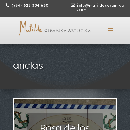

(+34) 625 304 630

info@matildeceramica
.com
anclas
Rosa de los