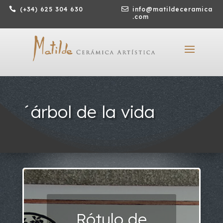

(+34) 625 304 630

info@matildeceramica
.com
´árbol de la vida
Rótulo de