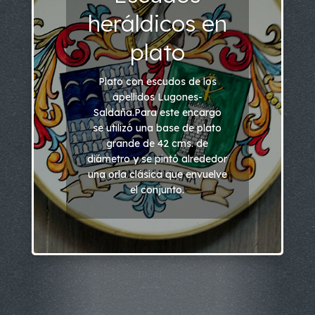
heráldicos en
plato
Plato con escudos de los
apellidos Lugones-
Saldaña.Para este encargo
se utilizó una base de plato
grande de 42 cms. de
diámetro y se pintó alrededor
una orla clásica que envuelve
el conjunto.