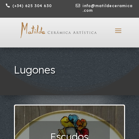

(+34) 625 304 630

info@matildeceramica
.com
Lugones
Escudos