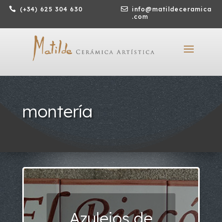

(+34) 625 304 630

info@matildeceramica
.com
montería
Azulejos de