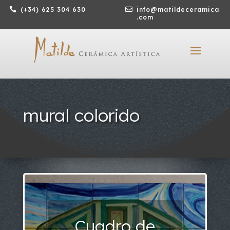

(+34) 625 304 630

info@matildeceramica
.com
mural colorido
Cuadro de