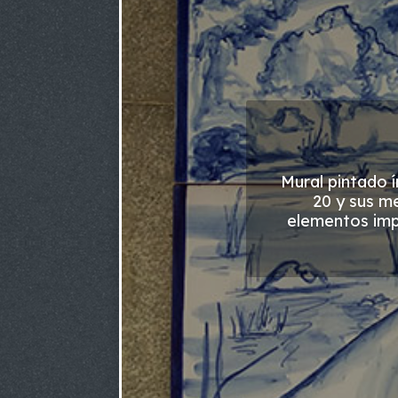
Mural pintado í
20 y sus m
elementos imp