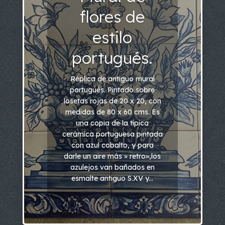
flores de
estilo
portugués.
Réplica de antiguo mural
portugués. Pintado sobre
losetas rojas de 20 x 20, con
medidas de 80 x 60 cms. Es
una copia de la típica
cerámica portuguesa pintada
con azul cobalto, y para
darle un aire más » retro»,los
azulejos van bañados en
esmalte antiguo S.XV y...