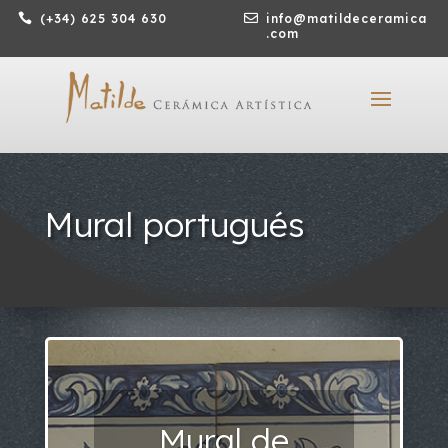

(+34) 625 304 630

info@matildeceramica
.com
Mural portugués
Mural de