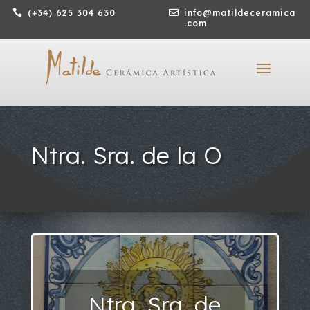

(+34) 625 304 630

info@matildeceramica
.com
Ntra. Sra. de la O
Ntra. Sra. de