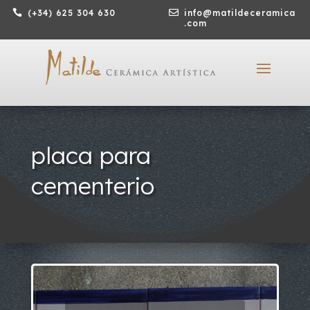

(+34) 625 304 630

info@matildeceramica
.com
placa para
cementerio