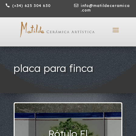

(+34) 625 304 630

info@matildeceramica
.com
placa para finca
Rótulo El