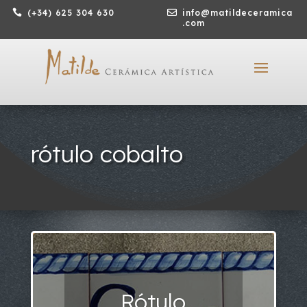

(+34) 625 304 630

info@matildeceramica
.com
rótulo cobalto
Rótulo