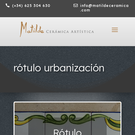

(+34) 625 304 630

info@matildeceramica
.com
rótulo urbanización
Rótulo