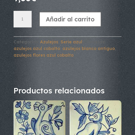
Azulejo
Añadir al carrito
Serie
Azul.
Flores
2
Categorías:
Azulejos
,
Serie azul
Etiquetas:
cantidad
azulejos azul cobalto
,
azulejos blanco antiguo
,
azulejos flores azul cobalto
Productos relacionados