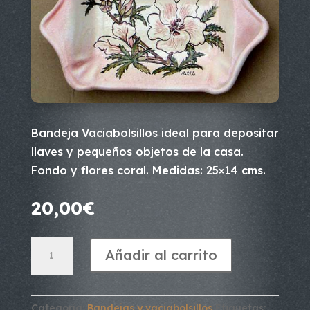
Bandeja Vaciabolsillos ideal para depositar
llaves y pequeños objetos de la casa.
Fondo y flores coral. Medidas: 25×14 cms.
20,00
€
Bandeja
Añadir al carrito
vaciabolsillos
coral
cantidad
Categoría:
Bandejas y vaciabolsillos
Etiquetas: