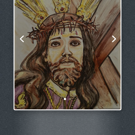
Semana
Santa
Llega la Semana Santa de
pasión, de devoción por
nuestras queridas imágenes,
en cada sitio una veneración:
El Nazareno, El Cautivo, El
Gran Poder...Cada cual tiene
el suyo y en estos días los
sentimientos a flor de piel se
renuevan. Salen las
procesiones, suenan las...