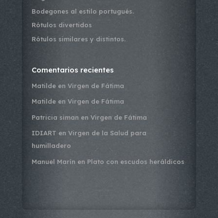
Bodegones al estilo portugués.
Rótulos divertidos
Rótulos similares y distintos.
Comentarios recientes
Matilde
en
Virgen de Fátima
Matilde
en
Virgen de Fátima
Patricia siman
en
Virgen de Fátima
IDIART
en
Virgen de la Salud para
humilladero
Manuel Marín
en
Plato con escudos heráldicos