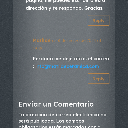
página, me puedes escribir a esta
dirección y te respondo. Gracias.
Reply
Matilde
on 8 de marzo de 2024 at
19:42
Perdona me dejé atrás el correo
:
info@matildeceramica.com
Reply
Enviar un Comentario
Tu dirección de correo electrónico no
será publicada.
Los campos
obligatorios están marcados con
*