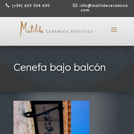

(+34) 625 304 630

info@matildeceramica
.com
Cenefa bajo balcón