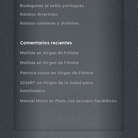
Bodegones al estilo portugués.
Rótulos divertidos
Rótulos similares y distintos.
Comentarios recientes
Matilde
en
Virgen de Fátima
Matilde
en
Virgen de Fátima
Patricia siman
en
Virgen de Fátima
IDIART
en
Virgen de la Salud para
humilladero
Manuel Marín
en
Plato con escudos heráldicos