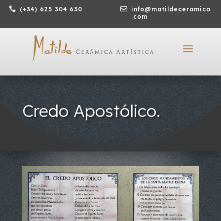

(+34) 625 304 630

info@matildeceramica
.com
Credo Apostólico.