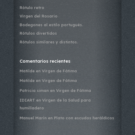
Rótulo retro
Virgen del Rosario
Bodegones al estilo portugués.
Rótulos divertidos
Rótulos similares y distintos.
Comentarios recientes
Matilde
en
Virgen de Fátima
Matilde
en
Virgen de Fátima
Patricia siman
en
Virgen de Fátima
IDIART
en
Virgen de la Salud para
humilladero
Manuel Marín
en
Plato con escudos heráldicos