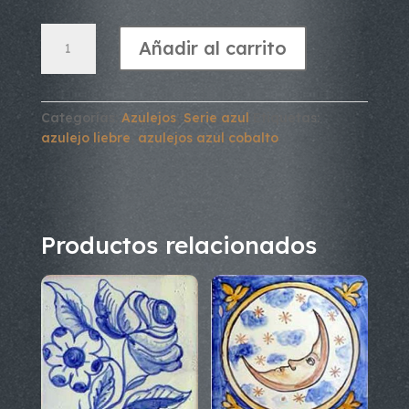
Azulejo
Añadir al carrito
Serie
Azul.
Liebre
2
Categorías:
Azulejos
,
Serie azul
Etiquetas:
cantidad
azulejo liebre
,
azulejos azul cobalto
Productos relacionados