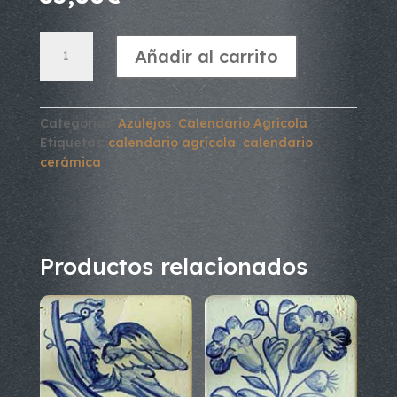
Calendario
Añadir al carrito
Agrícola.
Mayo
cantidad
Categorías:
Azulejos
,
Calendario Agrícola
Etiquetas:
calendario agrícola
,
calendario
cerámica
Productos relacionados