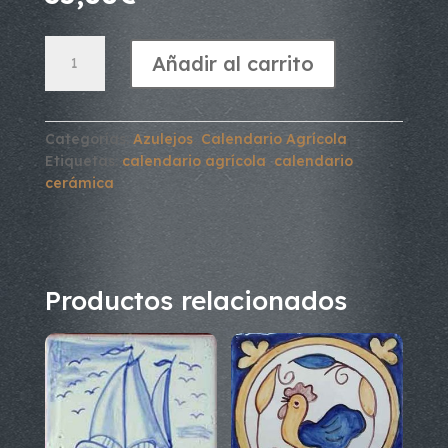
Calendario
Añadir al carrito
Agrícola.
Noviembre
cantidad
Categorías:
Azulejos
,
Calendario Agrícola
Etiquetas:
calendario agrícola
,
calendario
cerámica
Productos relacionados