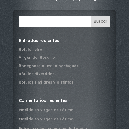
Buscar
Entradas recientes
Rótulo retro
Virgen del Rosario
Bodegones al estilo portugués.
Rótulos divertidos
Rótulos similares y distintos.
Comentarios recientes
Matilde
en
Virgen de Fátima
Matilde
en
Virgen de Fátima
Patricia siman
en
Virgen de Fátima