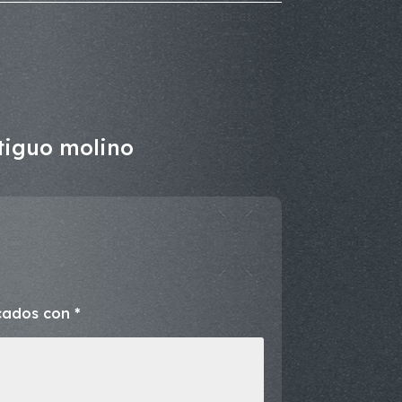
tiguo molino
rcados con
*