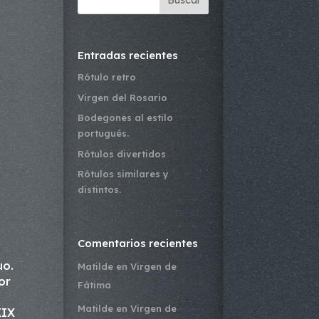
Buscar
Entradas recientes
Rótulo retro
Virgen del Rosario
Bodegones al estilo
portugués.
Rótulos divertidos
Rótulos similares y
distintos.
Comentarios recientes
uo.
Matilde
en
Virgen de
or
Fátima
Matilde
en
Virgen de
XIX