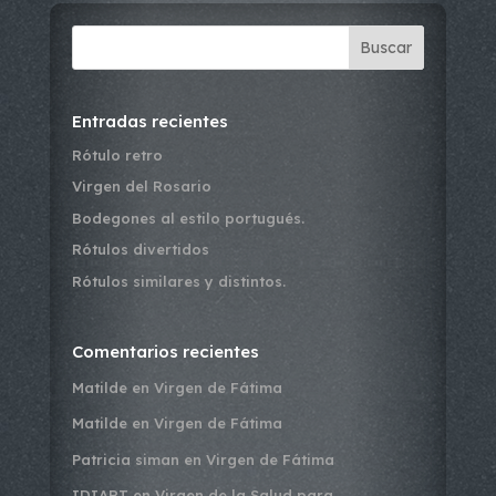
Buscar
Entradas recientes
Rótulo retro
Virgen del Rosario
Bodegones al estilo portugués.
Rótulos divertidos
Rótulos similares y distintos.
Comentarios recientes
Matilde
en
Virgen de Fátima
Matilde
en
Virgen de Fátima
Patricia siman
en
Virgen de Fátima
IDIART
en
Virgen de la Salud para