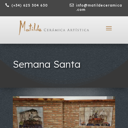

(+34) 625 304 630

info@matildeceramica
.com
Semana Santa