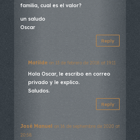
familia, cual es el valor?
un saludo
Oscar
Reply
Matilde
on 13 de febrero de 2018 at 19:11
Hola Oscar, le escribo en correo
privado y le explico.
Saludos.
Reply
José Manuel
on 16 de septiembre de 2020 at
20:58