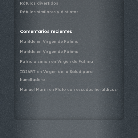
Rótulos divertidos
Rótulos similares y distintos.
Comentarios recientes
Matilde
en
Virgen de Fátima
Matilde
en
Virgen de Fátima
Patricia siman
en
Virgen de Fátima
IDIART
en
Virgen de la Salud para
humilladero
Manuel Marín
en
Plato con escudos heráldicos